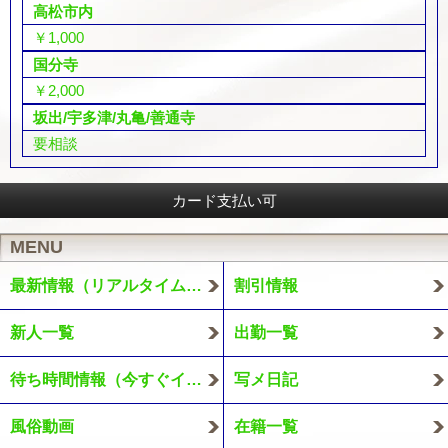
高松市内
￥1,000
国分寺
￥2,000
坂出/宇多津/丸亀/善通寺
要相談
カード支払い可
MENU
最新情報（リアルタイム速報）
割引情報
新人一覧
出勤一覧
待ち時間情報（今すぐイケる娘）
写メ日記
風俗動画
在籍一覧