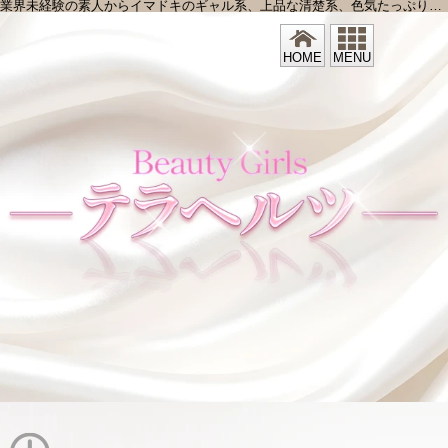
業界未経験の素人からイマドキのギャル系、上品な清楚系、色気たっぷりのお姉さん系など、同店には様々なタイプの女性が在籍。どの子も抜群のスタイルかつルックスも光っています！ また、スタッフの対応の丁寧さも注目ポイント。女の子はもちろん、コースやオプション、ホテルなどの相談にもしっかり乗ってくれるので、安心して遊べちゃいます！
HOME
MENU